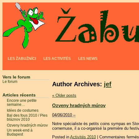
LES ŽABUŽNÍCI
LES ACTIVITÉS
LES NEWS
Vers le forum
Le forum
Author Archives:
jef
Articles récents
«
Older posts
Encore une petite
Ozveny hradných múrov
semaine…
Idées de costumes
04/06/2010 –
Bal des fous 2010 / Ples
bláznov 2010
Notre spécialiste ès petits coins sympas en Sl
Ozveny hradných múrov
cornemuse, il a co-organisé la première du fest
Un week-end à
Budapest
Posted in
Activités 2010
|
Commentaires fermés