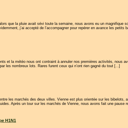
alors que la pluie avait sévi toute la semaine, nous avons eu un magnifique sol
 évidemment, j’ai accepté de l’accompagner pour repérer en avance les petits ba
ents et la météo nous ont contraint à annuler nos premières activités, nous a
ar les nombreux lots. Rares furent ceux qui n’ont rien gagné du tout [...]
re les marchés des deux villes. Vienne est plus orientée sur les bibelots, al
quides. Après un tour sur les marchés de Vienne, nous avons fait une pause re
ppe H1N1