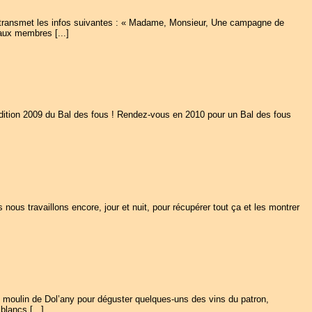
s transmet les infos suivantes : « Madame, Monsieur, Une campagne de
aux membres [...]
 édition 2009 du Bal des fous ! Rendez-vous en 2010 pour un Bal des fous
s travaillons encore, jour et nuit, pour récupérer tout ça et les montrer
 moulin de Dol’any pour déguster quelques-uns des vins du patron,
lancs [...]