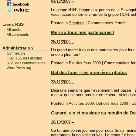
04/12/2009 –
La grippe H1N1 frappe aux portes de la Slovaqu
vaccination contre le virus de la grippe H1N1 e
Posted in
Services
|
Commentaires fermés
Liens RSS
All posts
Merci à tous nos partenaires !
All comments
25/11/2009 –
Administration
Un grand merci à tous nos partenaires pour leur
Connexion
encore plus fou !
Flux
RSS
des articles
Posted in
Bal des fous 2009
|
Commentaires fe
RSS
des commentaires
WordPress.org
Bal des fous – les premières photos
23/11/2009 –
Déjà une semaine que l’évènement est passé ! Be
à ceux qui ne sont pas sur ce réseau. Voici donc
Posted in
Activités 2009
,
Bal des fous 2009
|
Co
Canard, vin et musique au moulin de Do
28/10/2009 –
Ce fut une bonne journée pour nous (mais moins
notamment la nouvelle cuvée. Le repas fut bon, 