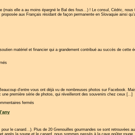
ie (mais elle a au moins épargné le Bal des fous…) ! Le consul, Cédric, nou
st proposée aux Français résidant de façon permanente en Slovaquie ainsi qu’
 soutien matériel et financier qui a grandement contribué au succès de cette
rmés
aucoup d’entre vous ont déjà vu de nombreuses photos sur Facebook. Mais nou
 une première série de photos, qui réveilleront des souvenirs chez ceux [...]
mmentaires fermés
l’any
 pour le canard…). Plus de 20 Grenouilles gourmandes se sont retrouvées au
et après la soupe et le canard, nous sommes passés à la cave goûter rouge, b