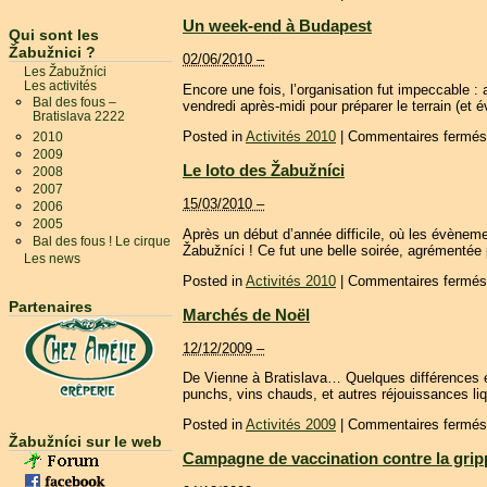
Un week-end à Budapest
Qui sont les
Žabužnici ?
02/06/2010 –
Les Žabužníci
Les activités
Encore une fois, l’organisation fut impeccable : 
Bal des fous –
vendredi après-midi pour préparer le terrain (et
Bratislava 2222
Posted in
Activités 2010
|
Commentaires fermés
2010
2009
Le loto des Žabužníci
2008
2007
15/03/2010 –
2006
2005
Après un début d’année difficile, où les évènem
Bal des fous ! Le cirque
Žabužníci ! Ce fut une belle soirée, agrémentée p
Les news
Posted in
Activités 2010
|
Commentaires fermés
Partenaires
Marchés de Noël
12/12/2009 –
De Vienne à Bratislava… Quelques différences ent
punchs, vins chauds, et autres réjouissances li
Posted in
Activités 2009
|
Commentaires fermés
Žabužníci sur le web
Campagne de vaccination contre la gri