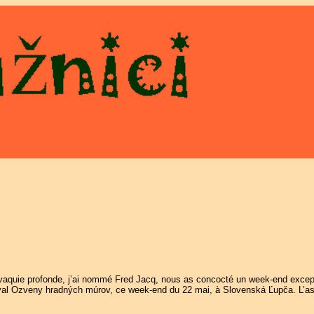
ovaquie profonde, j’ai nommé Fred Jacq, nous as concocté un week-end excep
ival Ozveny hradných múrov, ce week-end du 22 mai, à Slovenská Ľupča. L’ass