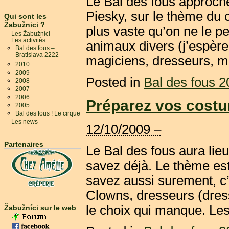
Le Bal des fous approch
Piesky, sur le thème du c
Qui sont les
Žabužnici ?
plus vaste qu’on ne le p
Les Žabužníci
Les activités
animaux divers (j’espère
Bal des fous –
Bratislava 2222
magiciens, dresseurs, ma
2010
2009
Posted in
Bal des fous 
2008
2007
2006
Préparez vos costu
2005
Bal des fous ! Le cirque
Les news
12/10/2009 –
Partenaires
Le Bal des fous aura lie
savez déjà. Le thème est
savez aussi surement, c
Clowns, dresseurs (dres
le choix qui manque. Les
Žabužníci sur le web