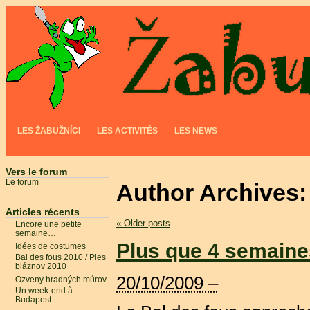
LES ŽABUŽNÍCI
LES ACTIVITÉS
LES NEWS
Vers le forum
Le forum
Author Archives
Articles récents
«
Older posts
Encore une petite
semaine…
Plus que 4 semaine
Idées de costumes
Bal des fous 2010 / Ples
bláznov 2010
20/10/2009 –
Ozveny hradných múrov
Un week-end à
Budapest