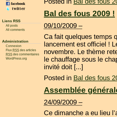
Posted in
Bal des fous 
Bal des fous 2009 !
Liens RSS
09/10/2009 –
All posts
All comments
Ca fait quelques temps qu
Administration
lancement est officiel ! 
Connexion
novembre. Le thème reten
Flux
RSS
des articles
RSS
des commentaires
le chauffage sous le cha
WordPress.org
invité doit [...]
Posted in
Bal des fous 
Assemblée général
24/09/2009 –
Ce dimanche a eu lieu l