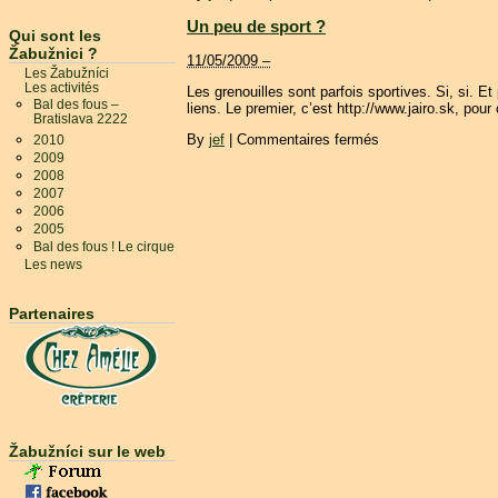
Un peu de sport ?
Qui sont les
Žabužnici ?
11/05/2009 –
Les Žabužníci
Les activités
Les grenouilles sont parfois sportives. Si, si. E
Bal des fous –
liens. Le premier, c’est http://www.jairo.sk, pour
Bratislava 2222
By
jef
|
Commentaires fermés
2010
2009
2008
2007
2006
2005
Bal des fous ! Le cirque
Les news
Partenaires
Žabužníci sur le web