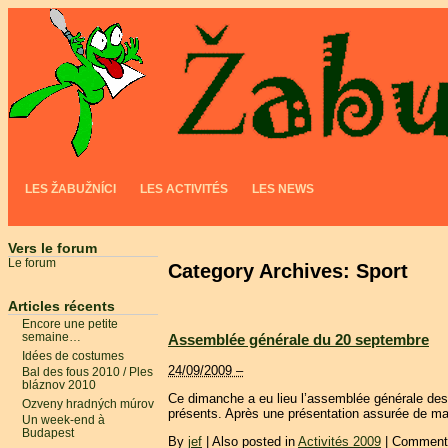
LES ŽABUŽNÍCI
LES ACTIVITÉS
LES NEWS
Vers le forum
Le forum
Category Archives:
Sport
Articles récents
Encore une petite
Assemblée générale du 20 septembre
semaine…
Idées de costumes
24/09/2009 –
Bal des fous 2010 / Ples
bláznov 2010
Ce dimanche a eu lieu l’assemblée générale des Ž
Ozveny hradných múrov
présents. Après une présentation assurée de main
Un week-end à
Budapest
By
jef
|
Also posted in
Activités 2009
|
Commenta